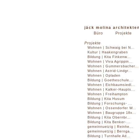
jäck molina architekte
Büro
Projekte
Projekte
Wohnen | Schwaig bei N...
Kultur | Haakengraben
Bildung | Kita Finkenw...
Wohnen | Viva Agrippin...
Wohnen | Gummersbacher...
Wohnen | Astrid-Lindgr...
Wohnen | Opladen
Bildung | Goetheschule...
Wohnen | Eichbaumsiedl...
Wohnen | Kalker-Haupts...
Wohnen | Freihampton
Bildung | Kita Husum
Bildung | Forschungs- ...
Wohnen | Ossendorfer W...
Wohnen | Baugruppe 18x...
Bildung | Kita Obernbr...
Bildung | Kita Benker-...
gemeinnuetzig | Reinhe...
gemeinnuetzig | Bernga...
Bildung | Turnhalle Ad...