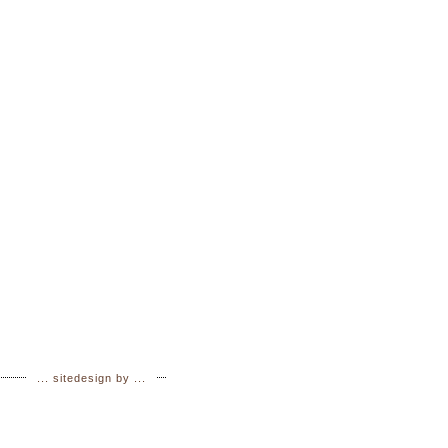
.
.
.
sitedesign by ...