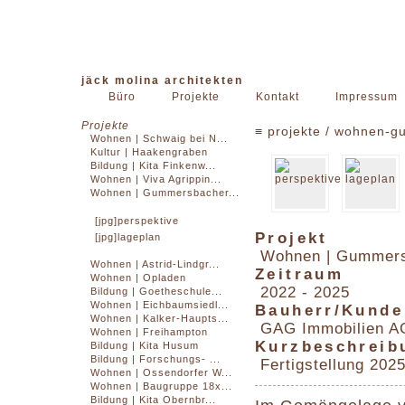
jäck molina architekten
Büro
Projekte
Kontakt
Impressum
Projekte
≡
projekte
/ wohnen-g
Wohnen | Schwaig bei N...
Kultur | Haakengraben
Bildung | Kita Finkenw...
Wohnen | Viva Agrippin...
Wohnen | Gummersbacher...
[jpg]perspektive
Projekt
[jpg]lageplan
Wohnen | Gummers
Wohnen | Astrid-Lindgr...
Zeitraum
Wohnen | Opladen
2022 - 2025
Bildung | Goetheschule...
Wohnen | Eichbaumsiedl...
Bauherr/Kunde
Wohnen | Kalker-Haupts...
GAG Immobilien A
Wohnen | Freihampton
Kurzbeschreib
Bildung | Kita Husum
Bildung | Forschungs- ...
Fertigstellung 202
Wohnen | Ossendorfer W...
Wohnen | Baugruppe 18x...
Bildung | Kita Obernbr...