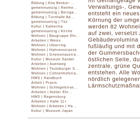
Im Gemängelage vo
Bildung | Kita Benker-...
Verwaltungs-, Ge
gemeinnuetzig | Reinhe...
entsteht ein neues
gemeinnuetzig | Bernga...
Bildung | Turnhalle Ad...
Körnung der umge
gemeinnuetzig | Titz
werden 82 Wohnein
Kultur | Katherina
gemeinnuetzig | Kirche
auf zwei, versetzt
Wohnen | Baugruppe Ehr...
Gebäudevolumina ve
Arbeiten | Weiss
fußläufig und mit 
Wohnen | Ubierring
Wohnen | Hahnenstrasse
der Gummersbacher
Wohnen | Gneisenaustra...
östlichen Seite, d
Kultur | Museum Sander
Arbeiten | Auenweg
zentrale, grüne Q
Wohnen | Teutoburger S...
entstehen. Alle Wo
Wohnen | Cohnenhofstra...
nördlich gelegene
HWS | Handbuch
Arbeit | Praxis
Lärmschutzmaßnah
Wohnen | Schlegelstras...
Arbeiten | Atelier Ehr...
HWS | Regensburg
Arbeiten | Halle 11+
Wohnen | Arbeiten | Ha...
Kultur | Museum Japan