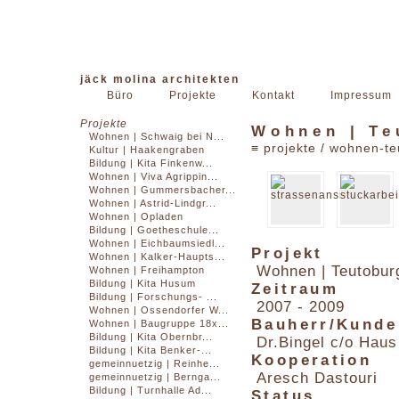
jäck molina architekten
Büro
Projekte
Kontakt
Impressum
Projekte
Wohnen | Te
Wohnen | Schwaig bei N...
≡
projekte
/ wohnen-te
Kultur | Haakengraben
Bildung | Kita Finkenw...
Wohnen | Viva Agrippin...
Wohnen | Gummersbacher...
Wohnen | Astrid-Lindgr...
Wohnen | Opladen
Bildung | Goetheschule...
Wohnen | Eichbaumsiedl...
Projekt
Wohnen | Kalker-Haupts...
Wohnen | Teutobur
Wohnen | Freihampton
Bildung | Kita Husum
Zeitraum
Bildung | Forschungs- ...
2007 - 2009
Wohnen | Ossendorfer W...
Bauherr/Kunde
Wohnen | Baugruppe 18x...
Bildung | Kita Obernbr...
Dr.Bingel c/o Hau
Bildung | Kita Benker-...
Kooperation
gemeinnuetzig | Reinhe...
Aresch Dastouri
gemeinnuetzig | Bernga...
Bildung | Turnhalle Ad...
Status