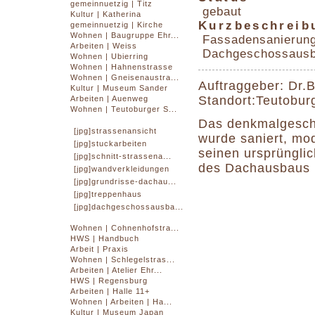
gemeinnuetzig | Titz
gebaut
Kultur | Katherina
Kurzbeschreib
gemeinnuetzig | Kirche
Wohnen | Baugruppe Ehr...
Fassadensanierung
Arbeiten | Weiss
Dachgeschossausb
Wohnen | Ubierring
Wohnen | Hahnenstrasse
Wohnen | Gneisenaustra...
Auftraggeber: Dr.
Kultur | Museum Sander
Standort:Teutobur
Arbeiten | Auenweg
Wohnen | Teutoburger S...
Das denkmalgeschü
[jpg]strassenansicht
wurde saniert, mo
[jpg]stuckarbeiten
seinen ursprüngli
[jpg]schnitt-strassena...
des Dachausbaus 
[jpg]wandverkleidungen
[jpg]grundrisse-dachau...
[jpg]treppenhaus
[jpg]dachgeschossausba...
Wohnen | Cohnenhofstra...
HWS | Handbuch
Arbeit | Praxis
Wohnen | Schlegelstras...
Arbeiten | Atelier Ehr...
HWS | Regensburg
Arbeiten | Halle 11+
Wohnen | Arbeiten | Ha...
Kultur | Museum Japan