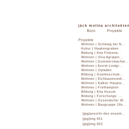
jäck molina architekte
Büro
Projekte
Projekte
Wohnen | Schwaig bei N...
Kultur | Haakengraben
Bildung | Kita Finkenw...
Wohnen | Viva Agrippin...
Wohnen | Gummersbacher...
Wohnen | Astrid-Lindgr...
Wohnen | Opladen
Bildung | Goetheschule...
Wohnen | Eichbaumsiedl...
Wohnen | Kalker-Haupts...
Wohnen | Freihampton
Bildung | Kita Husum
Bildung | Forschungs- ...
Wohnen | Ossendorfer W...
Wohnen | Baugruppe 18x...
[jpg]ansicht-des-ensem...
[jpg]img 651
[jpg]img 652