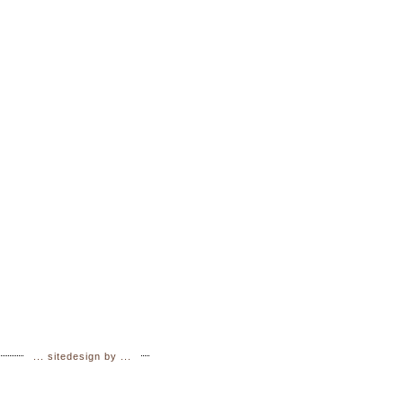
.
.
.
sitedesign by ...