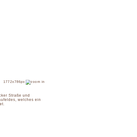
1772x786px
cker Straße und
aufeldes, welches ein
et.