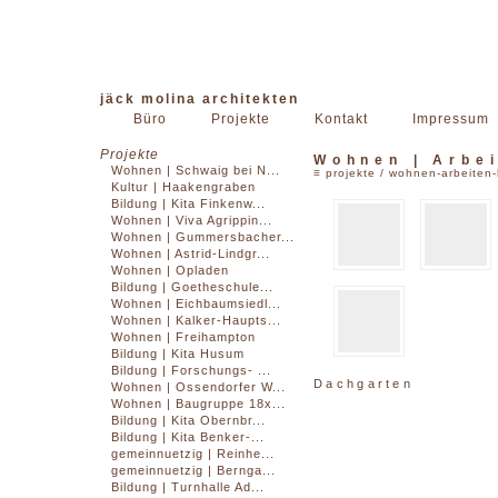
jäck molina architekten
Büro
Projekte
Kontakt
Impressum
Projekte
Wohnen | Arbei
Wohnen | Schwaig bei N...
≡
projekte
/
wohnen-arbeiten-
Kultur | Haakengraben
Bildung | Kita Finkenw...
Wohnen | Viva Agrippin...
Wohnen | Gummersbacher...
Wohnen | Astrid-Lindgr...
Wohnen | Opladen
Bildung | Goetheschule...
Wohnen | Eichbaumsiedl...
Wohnen | Kalker-Haupts...
Wohnen | Freihampton
Bildung | Kita Husum
Bildung | Forschungs- ...
Dachgarten
Wohnen | Ossendorfer W...
Wohnen | Baugruppe 18x...
Bildung | Kita Obernbr...
Bildung | Kita Benker-...
gemeinnuetzig | Reinhe...
gemeinnuetzig | Bernga...
Bildung | Turnhalle Ad...