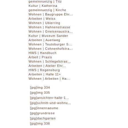
gemeinnuetzig | Titz
Kultur | Katherina
gemeinnuetzig | Kirche
Wohnen | Baugruppe Ehr...
Arbeiten | Weiss
Wohnen | Ubierring
Wohnen | Hahnenstrasse
Wohnen | Gneisenaustra...
Kultur | Museum Sander
Arbeiten | Auenweg
Wohnen | Teutoburger S...
Wohnen | Cohnenhofstra...
HWS | Handbuch
Arbeit | Praxis
Wohnen | Schlegelstras...
Arbeiten | Atelier Ehr...
HWS | Regensburg
Arbeiten | Halle 11+
Wohnen | Arbeiten | Ha...
[jpg]img 334
[jpg]img 335
[jpg]ansichten-halle-1...
[jpg]schnitt-und-wohnu...
[jpg]innenraeume
[jpg]grundrisse
[jpg]dachgarten
[jpg]img 336