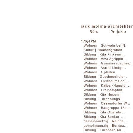
jäck molina architekte
Büro
Projekte
Projekte
Wohnen | Schwaig bei N...
Kultur | Haakengraben
Bildung | Kita Finkenw...
Wohnen | Viva Agrippin...
Wohnen | Gummersbacher...
Wohnen | Astrid-Lindgr...
Wohnen | Opladen
Bildung | Goetheschule...
Wohnen | Eichbaumsiedl...
Wohnen | Kalker-Haupts...
Wohnen | Freihampton
Bildung | Kita Husum
Bildung | Forschungs- ...
Wohnen | Ossendorfer W...
Wohnen | Baugruppe 18x...
Bildung | Kita Obernbr...
Bildung | Kita Benker-...
gemeinnuetzig | Reinhe...
gemeinnuetzig | Bernga...
Bildung | Turnhalle Ad...