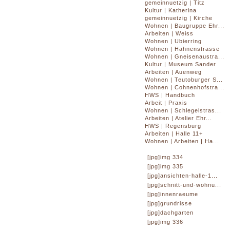
gemeinnuetzig | Titz
Kultur | Katherina
gemeinnuetzig | Kirche
Wohnen | Baugruppe Ehr...
Arbeiten | Weiss
Wohnen | Ubierring
Wohnen | Hahnenstrasse
Wohnen | Gneisenaustra...
Kultur | Museum Sander
Arbeiten | Auenweg
Wohnen | Teutoburger S...
Wohnen | Cohnenhofstra...
HWS | Handbuch
Arbeit | Praxis
Wohnen | Schlegelstras...
Arbeiten | Atelier Ehr...
HWS | Regensburg
Arbeiten | Halle 11+
Wohnen | Arbeiten | Ha...
[jpg]img 334
[jpg]img 335
[jpg]ansichten-halle-1...
[jpg]schnitt-und-wohnu...
[jpg]innenraeume
[jpg]grundrisse
[jpg]dachgarten
[jpg]img 336