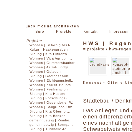
jäck molina architekten
Büro
Projekte
Kontakt
Impressum
Projekte
HWS | Rege
Wohnen | Schwaig bei N...
≡
projekte
/
hws-regen
Kultur | Haakengraben
Bildung | Kita Finkenw...
Wohnen | Viva Agrippin...
Wohnen | Gummersbacher...
Wohnen | Astrid-Lindgr...
Wohnen | Opladen
Bildung | Goetheschule...
Wohnen | Eichbaumsiedl...
Konzept - Offene Uf
Wohnen | Kalker-Haupts...
Wohnen | Freihampton
Bildung | Kita Husum
Bildung | Forschungs- ...
Städtebau / Denkm
Wohnen | Ossendorfer W...
Wohnen | Baugruppe 18x...
Das Anliegen und 
Bildung | Kita Obernbr...
einen differenzie
Bildung | Kita Benker-...
gemeinnuetzig | Reinhe...
eines nachhaltige
gemeinnuetzig | Bernga...
Schwabelweis wird
Bildung | Turnhalle Ad...