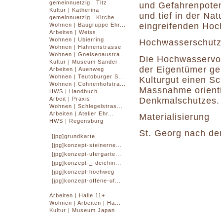
gemeinnuetzig | Titz
und Gefahrenpoten
Kultur | Katherina
und tief in der Na
gemeinnuetzig | Kirche
eingreifenden Ho
Wohnen | Baugruppe Ehr...
Arbeiten | Weiss
Wohnen | Ubierring
Hochwasserschut
Wohnen | Hahnenstrasse
Wohnen | Gneisenaustra...
Die Hochwasservor
Kultur | Museum Sander
der Eigentümer gel
Arbeiten | Auenweg
Wohnen | Teutoburger S...
Kulturgut einen S
Wohnen | Cohnenhofstra...
Massnahme orienti
HWS | Handbuch
Denkmalschutzes.
Arbeit | Praxis
Wohnen | Schlegelstras...
Arbeiten | Atelier Ehr...
Materialisierung
HWS | Regensburg
St. Georg nach de
[jpg]grundkarte
[jpg]konzept-steinerne...
[jpg]konzept-ufergarte...
[jpg]konzept-_-deichin...
[jpg]konzept-hochweg
[jpg]konzept-offene-uf...
Arbeiten | Halle 11+
Wohnen | Arbeiten | Ha...
Kultur | Museum Japan